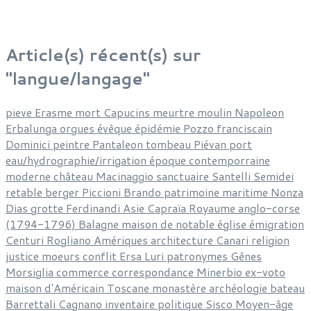
Article(s) récent(s) sur
"langue/langage"
pieve
Erasme
mort
Capucins
meurtre
moulin
Napoleon
Erbalunga
orgues
évêque
épidémie
Pozzo
franciscain
Dominici
peintre
Pantaleon
tombeau
Piévan
port
eau/hydrographie/irrigation
époque contemporraine
moderne
château
Macinaggio
sanctuaire
Santelli
Semidei
retable
berger
Piccioni
Brando
patrimoine
maritime
Nonza
Dias
grotte
Ferdinandi
Asie
Capraïa
Royaume anglo-corse
(1794-1796)
Balagne
maison de notable
église
émigration
Centuri
Rogliano
Amériques
architecture
Canari
religion
justice
moeurs
conflit
Ersa
Luri
patronymes
Gênes
Morsiglia
commerce
correspondance
Minerbio
ex-voto
maison d'Américain
Toscane
monastère
archéologie
bateau
Barrettali
Cagnano
inventaire
politique
Sisco
Moyen-âge