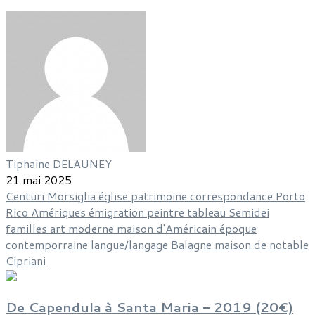
Tiphaine DELAUNEY
21 mai 2025
Centuri
Morsiglia
église
patrimoine
correspondance
Porto
Rico
Amériques
émigration
peintre
tableau
Semidei
familles
art
moderne
maison d'Américain
époque
contemporraine
langue/langage
Balagne
maison de notable
Cipriani
De Capendula à Santa Maria - 2019 (20€)