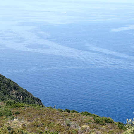
Exporter les lignes sélectionnées
Exporter toutes les colonnes
Exporter uniquement les colonnes affichées
Menu
Ajoutez un logo, un bouton, des réseaux sociaux
Cliquez pour éditer
ASSOCIATION PETRE SCRITTE
▴
▾
Présentation
Contact et infos pratiques
Adhésion
Liens
Nos publications
▴
▾
Rechercher, commander...
A Cronica : le journal de l'histoire du Cap Corse
Inventaires du patrimoine