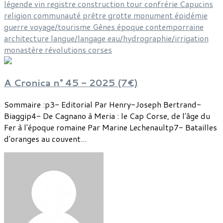
légende
vin
registre
construction
tour
confrérie
Capucins
religion
communauté
prêtre
grotte
monument
épidémie
guerre
voyage/tourisme
Gênes
époque contemporraine
architecture
langue/langage
eau/hydrographie/irrigation
monastère
révolutions corses
A Cronica n° 45 - 2025 (7€)
Sommaire :p3- Editorial Par Henry-Joseph Bertrand-
Biaggip4- De Cagnano à Meria : le Cap Corse, de l'âge du
Fer à l'époque romaine Par Marine Lechenaultp7- Batailles
d'oranges au couvent...