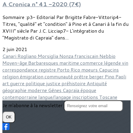
A Cronica n° 41 -2020 (7€)
Sommaire :p3- Editorial Par Brigitte Fabre-Vittorip4-
Titres, "qualité" et "condition" à Pino et à Canari à la fin du
XVIII° siècle Par J.C. Licciap7- L'intégration du
"Magistrato di Capraia" dans...
2 juin 2021
Canari
Rogliano
Morsiglia
Nonza
franciscain
Nebbio
Moyen-âge
Barbaresques
maritime
commerce
légende
vin
correspondance
registre
Porto Rico
moeurs
Capucins
religion
émigration
communauté
prêtre
berger
Pino
Paoli
art
guerre
politique
justice
préhistoire
Antiquité
géographie
moderne
Gênes
Capraïa
époque
contemporraine
langue/langage
inscriptions
Toscane
Je m'abonne à la newsletter
OK