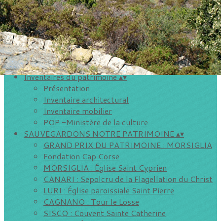
Storià é patrimoniu
Vie de l'association
▴
▾
Inscriptions aux sorties de Petre Scritte
Les visites de villages
Evénements extérieurs
AGENDA DU CAP
▴
▾
Inventaires du patrimoine
▴
▾
Présentation
Inventaire architectural
Inventaire mobilier
POP -Ministère de la culture
SAUVEGARDONS NOTRE PATRIMOINE
▴
▾
GRAND PRIX DU PATRIMOINE : MORSIGLIA
Fondation Cap Corse
MORSIGLIA : Église Saint Cyprien
CANARI : Sepolcru de la Flagellation du Christ
LURI : Église paroissiale Saint Pierre
CAGNANO : Tour le Losse
SISCO : Couvent Sainte Catherine