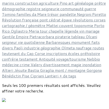
marins
construction
agriculture
Pino
art
généalogie
prêtre
démographie
registre
seigneurie
communauté
guerre
Tomino
familles
da Mare
trésor
pandette
Negroni
Poretto
Révolution française
pont
cédrat
épave
révolutions corses
cartographie / géomètre
Mattei
couvent
toponymie
Porto
Rico
Ogliastro
Meria
tour
chapelle
légende
vin
mariage
Gentile
Empire
Pietracorbara
piraterie
tableau
Olcani
seigneur
vie quotidienne
Barbaresques
monument
faits
divers
Paoli
industrie
géographie
Olmeta
naufrage
routes
lieutenant du Cap Corse
inscriptions
écoles
préhistoire
confrérie
testament
Antiquité
voyage/tourisme
Nebbio
médecine
crime
Valery
divertissement
magie
inondation
Altieri
Jésuite
Bastia
Giraglia
mont / montagne
Gorgona
Bénédictin
Pise
Cipriani
Lantieri
+ de tags
Seuls les 100 premiers résultats sont affichés. Veuillez
affiner votre recherche.