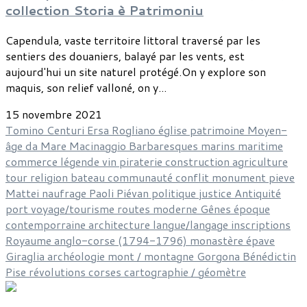
collection Storia è Patrimoniu
Capendula, vaste territoire littoral traversé par les
sentiers des douaniers, balayé par les vents, est
aujourd'hui un site naturel protégé.On y explore son
maquis, son relief valloné, on y...
15 novembre 2021
Tomino
Centuri
Ersa
Rogliano
église
patrimoine
Moyen-
âge
da Mare
Macinaggio
Barbaresques
marins
maritime
commerce
légende
vin
piraterie
construction
agriculture
tour
religion
bateau
communauté
conflit
monument
pieve
Mattei
naufrage
Paoli
Piévan
politique
justice
Antiquité
port
voyage/tourisme
routes
moderne
Gênes
époque
contemporraine
architecture
langue/langage
inscriptions
Royaume anglo-corse (1794-1796)
monastère
épave
Giraglia
archéologie
mont / montagne
Gorgona
Bénédictin
Pise
révolutions corses
cartographie / géomètre