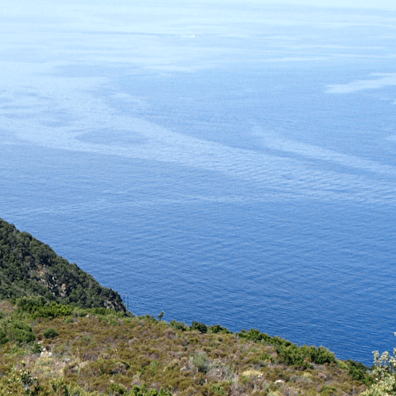
Exporter les lignes sélectionnées
Exporter toutes les colonnes
Exporter uniquement les colonnes affichées
Menu
Ajoutez un logo, un bouton, des réseaux sociaux
Cliquez pour éditer
ASSOCIATION PETRE SCRITTE
▴
▾
Présentation
Contact et infos pratiques
Adhésion
Liens
Nos publications
▴
▾
Rechercher, commander...
A Cronica : le journal de l'histoire du Cap Corse
Inventaires du patrimoine