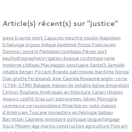
Article(s) récent(s) sur "justice"
pieve
Erasme
mort
Capucins
meurtre
moulin
Napoleon
Erbalunga
orgues
évêque
épidémie
Pozzo
franciscain
Dominici
peintre
Pantaleon
tombeau
Piévan
port
eau/hydrographie/irrigation
époque contemporraine
moderne
château
Macinaggio
sanctuaire
Santelli
Semidei
retable
berger
Piccioni
Brando
patrimoine
maritime
Nonza
Dias
grotte
Ferdinandi
Asie
Capraïa
Royaume anglo-corse
(1794-1796)
Balagne
maison de notable
église
émigration
Centuri
Rogliano
Amériques
architecture
Canari
religion
moeurs
conflit
Ersa
Luri
patronymes
Gênes
Morsiglia
commerce
correspondance
Minerbio
ex-voto
maison
d'Américain
Toscane
monastère
archéologie
bateau
Barrettali
Cagnano
inventaire
politique
langue/langage
Sisco
Moyen-âge
marins
construction
agriculture
Pino
art