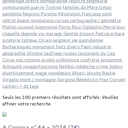
généalogie
prêtre
démographie
registre
seigneurie
communauté
guerre
Tomino
familles
da Mare
trésor
pandette
Negroni
Poretto
Révolution française
pont
cédrat
épave
révolutions corses
cartographie / géomètre
Mattei
couvent
toponymie
Porto Rico
Ogliastro
Meria
tour
chapelle
légende
vin
mariage
Gentile
Empire
Pietracorbara
piraterie
tableau
Olcani
seigneur
vie quotidienne
Barbaresques
monument
faits divers
Paoli
industrie
géographie
Olmeta
naufrage
routes
lieutenant du Cap
Corse
inscriptions
écoles
préhistoire
confrérie
testament
Antiquité
voyage/tourisme
Nebbio
médecine
crime
Valery
divertissement
magie
inondation
Altieri
Jésuite
Bastia
Giraglia
mont / montagne
Gorgona
Bénédictin
Pise
Cipriani
Lantieri
+ de tags
Seuls les 100 premiers résultats sont affichés. Veuillez
affiner votre recherche.
A Cronica n° 44 - 2024 (7€)