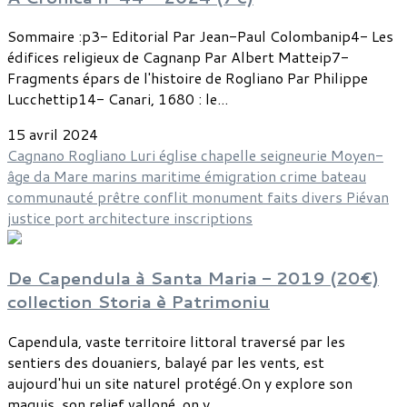
Sommaire :p3- Editorial Par Jean-Paul Colombanip4- Les
édifices religieux de Cagnanp Par Albert Matteip7-
Fragments épars de l'histoire de Rogliano Par Philippe
Lucchettip14- Canari, 1680 : le...
15 avril 2024
Cagnano
Rogliano
Luri
église
chapelle
seigneurie
Moyen-
âge
da Mare
marins
maritime
émigration
crime
bateau
communauté
prêtre
conflit
monument
faits divers
Piévan
justice
port
architecture
inscriptions
De Capendula à Santa Maria - 2019 (20€)
collection Storia è Patrimoniu
Capendula, vaste territoire littoral traversé par les
sentiers des douaniers, balayé par les vents, est
aujourd'hui un site naturel protégé.On y explore son
maquis, son relief valloné, on y...