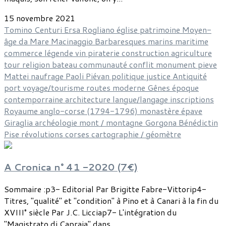
15 novembre 2021
Tomino
Centuri
Ersa
Rogliano
église
patrimoine
Moyen-
âge
da Mare
Macinaggio
Barbaresques
marins
maritime
commerce
légende
vin
piraterie
construction
agriculture
tour
religion
bateau
communauté
conflit
monument
pieve
Mattei
naufrage
Paoli
Piévan
politique
justice
Antiquité
port
voyage/tourisme
routes
moderne
Gênes
époque
contemporraine
architecture
langue/langage
inscriptions
Royaume anglo-corse (1794-1796)
monastère
épave
Giraglia
archéologie
mont / montagne
Gorgona
Bénédictin
Pise
révolutions corses
cartographie / géomètre
A Cronica n° 41 -2020 (7€)
Sommaire :p3- Editorial Par Brigitte Fabre-Vittorip4-
Titres, "qualité" et "condition" à Pino et à Canari à la fin du
XVIII° siècle Par J.C. Licciap7- L'intégration du
"Magistrato di Capraia" dans...