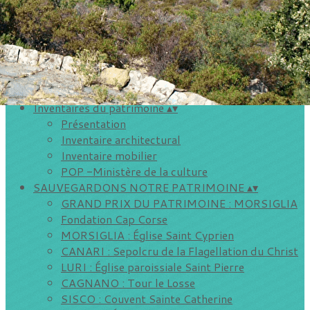
Storià é patrimoniu
Vie de l'association
▴
▾
Inscriptions aux sorties de Petre Scritte
Les visites de villages
Evénements extérieurs
AGENDA DU CAP
▴
▾
Inventaires du patrimoine
▴
▾
Présentation
Inventaire architectural
Inventaire mobilier
POP -Ministère de la culture
SAUVEGARDONS NOTRE PATRIMOINE
▴
▾
GRAND PRIX DU PATRIMOINE : MORSIGLIA
Fondation Cap Corse
MORSIGLIA : Église Saint Cyprien
CANARI : Sepolcru de la Flagellation du Christ
LURI : Église paroissiale Saint Pierre
CAGNANO : Tour le Losse
SISCO : Couvent Sainte Catherine