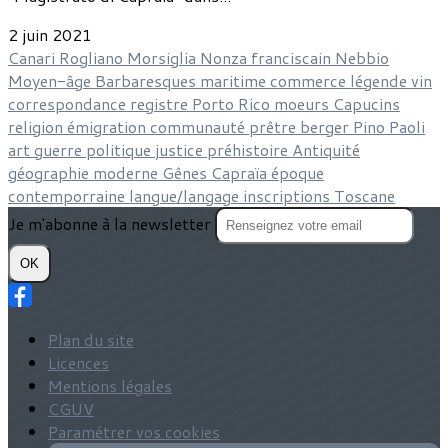
2 juin 2021
Canari
Rogliano
Morsiglia
Nonza
franciscain
Nebbio
Moyen-âge
Barbaresques
maritime
commerce
légende
vin
correspondance
registre
Porto Rico
moeurs
Capucins
religion
émigration
communauté
prêtre
berger
Pino
Paoli
art
guerre
politique
justice
préhistoire
Antiquité
géographie
moderne
Gênes
Capraïa
époque
contemporraine
langue/langage
inscriptions
Toscane
Je m'abonne à la newsletter
OK
Plan du site
Licences
Mentions légales
CGUV
Paramétrer vos cookies