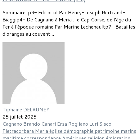
Sommaire :p3- Editorial Par Henry-Joseph Bertrand-
Biaggip4- De Cagnano à Meria : le Cap Corse, de l'âge du
Fer à l'époque romaine Par Marine Lechenaultp7- Batailles
d'oranges au couvent...
Tiphaine DELAUNEY
25 juillet 2025
Cagnano
Brando
Canari
Ersa
Rogliano
Luri
Sisco
Pietracorbara
Meria
église
démographie
patrimoine
marins
maritime
correspondance
Amériques
religion
émigration