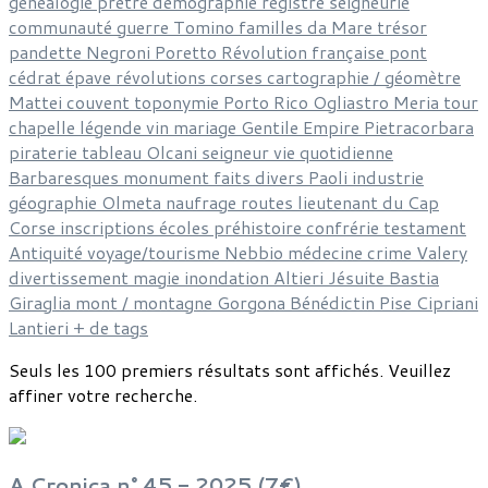
généalogie
prêtre
démographie
registre
seigneurie
communauté
guerre
Tomino
familles
da Mare
trésor
pandette
Negroni
Poretto
Révolution française
pont
cédrat
épave
révolutions corses
cartographie / géomètre
Mattei
couvent
toponymie
Porto Rico
Ogliastro
Meria
tour
chapelle
légende
vin
mariage
Gentile
Empire
Pietracorbara
piraterie
tableau
Olcani
seigneur
vie quotidienne
Barbaresques
monument
faits divers
Paoli
industrie
géographie
Olmeta
naufrage
routes
lieutenant du Cap
Corse
inscriptions
écoles
préhistoire
confrérie
testament
Antiquité
voyage/tourisme
Nebbio
médecine
crime
Valery
divertissement
magie
inondation
Altieri
Jésuite
Bastia
Giraglia
mont / montagne
Gorgona
Bénédictin
Pise
Cipriani
Lantieri
+ de tags
Seuls les 100 premiers résultats sont affichés. Veuillez
affiner votre recherche.
A Cronica n° 45 - 2025 (7€)