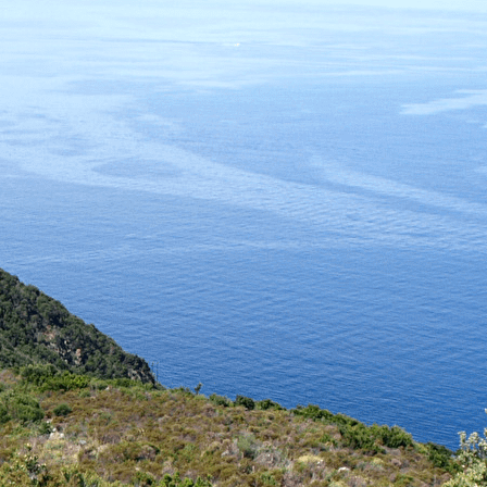
Exporter les lignes sélectionnées
Exporter toutes les colonnes
Exporter uniquement les colonnes affichées
Menu
Ajoutez un logo, un bouton, des réseaux sociaux
Cliquez pour éditer
ASSOCIATION PETRE SCRITTE
▴
▾
Présentation
Contact et infos pratiques
Adhésion
Liens
Nos publications
▴
▾
Rechercher, commander...
A Cronica : le journal de l'histoire du Cap Corse
Inventaires du patrimoine