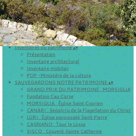
Storià é patrimoniu
Vie de l'association
▴
▾
Inscriptions aux sorties de Petre Scritte
Les visites de villages
Evénements extérieurs
AGENDA DU CAP
▴
▾
Inventaires du patrimoine
▴
▾
Présentation
Inventaire architectural
Inventaire mobilier
POP -Ministère de la culture
SAUVEGARDONS NOTRE PATRIMOINE
▴
▾
GRAND PRIX DU PATRIMOINE : MORSIGLIA
Fondation Cap Corse
MORSIGLIA : Église Saint Cyprien
CANARI : Sepolcru de la Flagellation du Christ
LURI : Église paroissiale Saint Pierre
CAGNANO : Tour le Losse
SISCO : Couvent Sainte Catherine