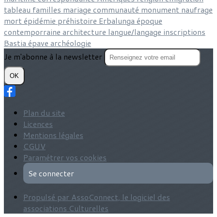
tableau
familles
mariage
communauté
monument
naufrage
mort
épidémie
préhistoire
Erbalunga
époque
contemporraine
architecture
langue/langage
inscriptions
Bastia
épave
archéologie
Je m'abonne à la newsletter
OK
Plan du site
Licences
Mentions légales
CGUV
Paramétrer vos cookies
Se connecter
Propulsé par AssoConnect, le logiciel des
associations Culturelles