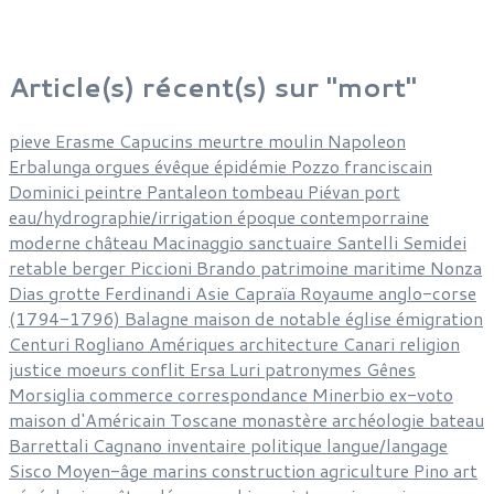
Article(s) récent(s) sur "mort"
pieve
Erasme
Capucins
meurtre
moulin
Napoleon
Erbalunga
orgues
évêque
épidémie
Pozzo
franciscain
Dominici
peintre
Pantaleon
tombeau
Piévan
port
eau/hydrographie/irrigation
époque contemporraine
moderne
château
Macinaggio
sanctuaire
Santelli
Semidei
retable
berger
Piccioni
Brando
patrimoine
maritime
Nonza
Dias
grotte
Ferdinandi
Asie
Capraïa
Royaume anglo-corse
(1794-1796)
Balagne
maison de notable
église
émigration
Centuri
Rogliano
Amériques
architecture
Canari
religion
justice
moeurs
conflit
Ersa
Luri
patronymes
Gênes
Morsiglia
commerce
correspondance
Minerbio
ex-voto
maison d'Américain
Toscane
monastère
archéologie
bateau
Barrettali
Cagnano
inventaire
politique
langue/langage
Sisco
Moyen-âge
marins
construction
agriculture
Pino
art