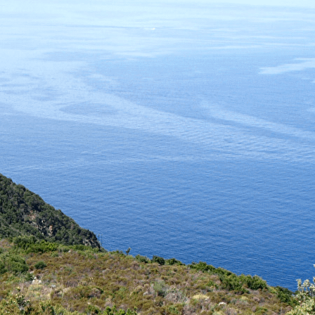
Exporter les lignes sélectionnées
Exporter toutes les colonnes
Exporter uniquement les colonnes affichées
Menu
<
>
Inscriptions aux sorties de Petre Scritte
Les visites de villages
Evénements extérieurs
Ajoutez un logo, un bouton, des réseaux sociaux
Cliquez pour éditer
ASSOCIATION PETRE SCRITTE
▴
▾
Présentation
Contact et infos pratiques