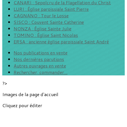
CANARI : Sepolcru de la Flagellation du Christ
LURI : Église paroissiale Saint Pierre
CAGNANO : Tour le Losse
SISCO : Couvent Sainte Catherine
NONZA : Église Sainte Julie
TOMINO : Église Saint Nicolas
ERSA : ancienne église paroissiale Saint André
Nos publications en vente
Nos dernières parutions
Autres ouvrages en vente
Rechercher, commander...
?>
Images de la page d'accueil
Cliquez pour éditer