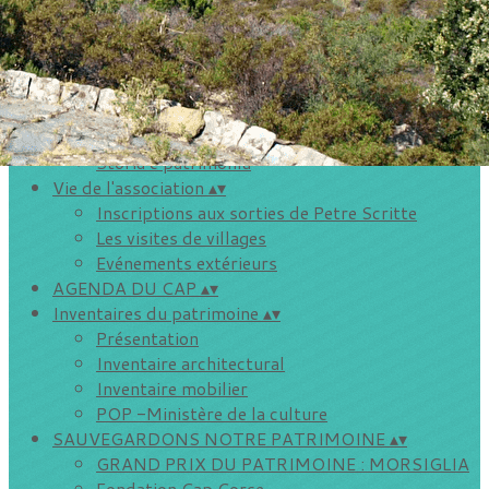
Adhésion
Liens
Nos publications
▴
▾
Rechercher, commander...
A Cronica : le journal de l'histoire du Cap Corse
Inventaires du patrimoine
Storià é patrimoniu
Vie de l'association
▴
▾
Inscriptions aux sorties de Petre Scritte
Les visites de villages
Evénements extérieurs
AGENDA DU CAP
▴
▾
Inventaires du patrimoine
▴
▾
Présentation
Inventaire architectural
Inventaire mobilier
POP -Ministère de la culture
SAUVEGARDONS NOTRE PATRIMOINE
▴
▾
GRAND PRIX DU PATRIMOINE : MORSIGLIA
Fondation Cap Corse