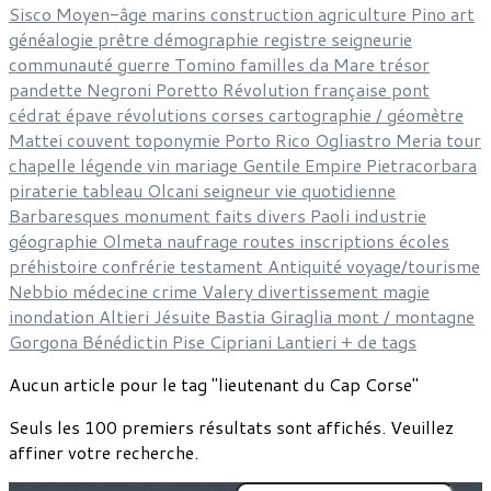
Sisco
Moyen-âge
marins
construction
agriculture
Pino
art
généalogie
prêtre
démographie
registre
seigneurie
communauté
guerre
Tomino
familles
da Mare
trésor
pandette
Negroni
Poretto
Révolution française
pont
cédrat
épave
révolutions corses
cartographie / géomètre
Mattei
couvent
toponymie
Porto Rico
Ogliastro
Meria
tour
chapelle
légende
vin
mariage
Gentile
Empire
Pietracorbara
piraterie
tableau
Olcani
seigneur
vie quotidienne
Barbaresques
monument
faits divers
Paoli
industrie
géographie
Olmeta
naufrage
routes
inscriptions
écoles
préhistoire
confrérie
testament
Antiquité
voyage/tourisme
Nebbio
médecine
crime
Valery
divertissement
magie
inondation
Altieri
Jésuite
Bastia
Giraglia
mont / montagne
Gorgona
Bénédictin
Pise
Cipriani
Lantieri
+ de tags
Aucun article pour le tag "lieutenant du Cap Corse"
Seuls les 100 premiers résultats sont affichés. Veuillez
affiner votre recherche.