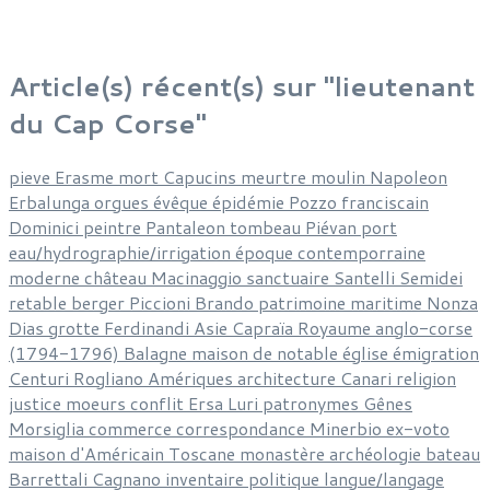
Article(s) récent(s) sur "lieutenant
du Cap Corse"
pieve
Erasme
mort
Capucins
meurtre
moulin
Napoleon
Erbalunga
orgues
évêque
épidémie
Pozzo
franciscain
Dominici
peintre
Pantaleon
tombeau
Piévan
port
eau/hydrographie/irrigation
époque contemporraine
moderne
château
Macinaggio
sanctuaire
Santelli
Semidei
retable
berger
Piccioni
Brando
patrimoine
maritime
Nonza
Dias
grotte
Ferdinandi
Asie
Capraïa
Royaume anglo-corse
(1794-1796)
Balagne
maison de notable
église
émigration
Centuri
Rogliano
Amériques
architecture
Canari
religion
justice
moeurs
conflit
Ersa
Luri
patronymes
Gênes
Morsiglia
commerce
correspondance
Minerbio
ex-voto
maison d'Américain
Toscane
monastère
archéologie
bateau
Barrettali
Cagnano
inventaire
politique
langue/langage