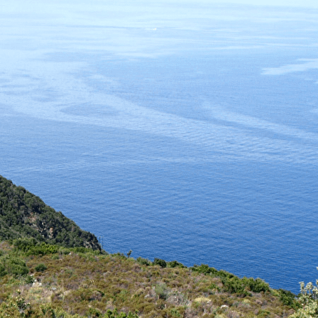
Exporter les lignes sélectionnées
Exporter toutes les colonnes
Exporter uniquement les colonnes affichées
Menu
Ajoutez un logo, un bouton, des réseaux sociaux
Cliquez pour éditer
ASSOCIATION PETRE SCRITTE
▴
▾
Présentation
Contact et infos pratiques
Adhésion
Liens
Nos publications
▴
▾
Rechercher, commander...
A Cronica : le journal de l'histoire du Cap Corse
Inventaires du patrimoine