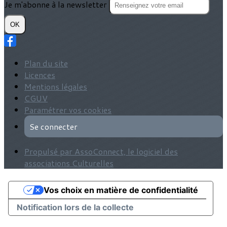
Je m'abonne à la newsletter
OK
Plan du site
Licences
Mentions légales
CGUV
Paramétrer vos cookies
Se connecter
Propulsé par AssoConnect, le logiciel des
associations Culturelles
Vos choix en matière de confidentialité
Notification lors de la collecte