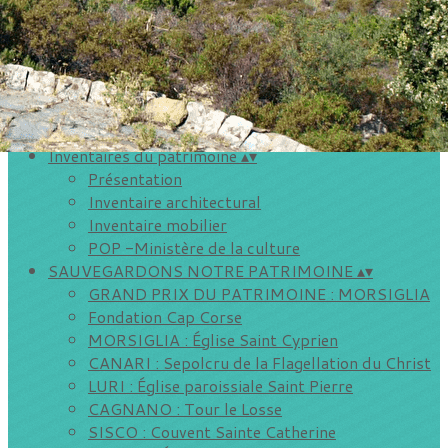
Storià é patrimoniu
Vie de l'association
▴
▾
Inscriptions aux sorties de Petre Scritte
Les visites de villages
Evénements extérieurs
AGENDA DU CAP
▴
▾
Inventaires du patrimoine
▴
▾
Présentation
Inventaire architectural
Inventaire mobilier
POP -Ministère de la culture
SAUVEGARDONS NOTRE PATRIMOINE
▴
▾
GRAND PRIX DU PATRIMOINE : MORSIGLIA
Fondation Cap Corse
MORSIGLIA : Église Saint Cyprien
CANARI : Sepolcru de la Flagellation du Christ
LURI : Église paroissiale Saint Pierre
CAGNANO : Tour le Losse
SISCO : Couvent Sainte Catherine