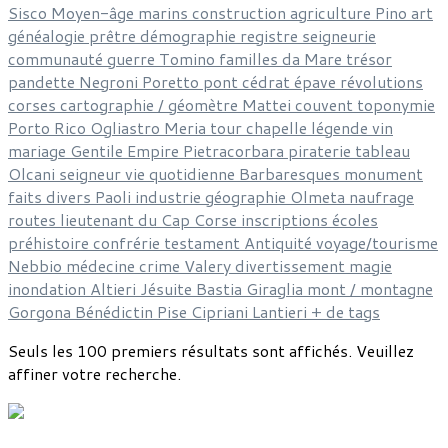
Sisco
Moyen-âge
marins
construction
agriculture
Pino
art
généalogie
prêtre
démographie
registre
seigneurie
communauté
guerre
Tomino
familles
da Mare
trésor
pandette
Negroni
Poretto
pont
cédrat
épave
révolutions
corses
cartographie / géomètre
Mattei
couvent
toponymie
Porto Rico
Ogliastro
Meria
tour
chapelle
légende
vin
mariage
Gentile
Empire
Pietracorbara
piraterie
tableau
Olcani
seigneur
vie quotidienne
Barbaresques
monument
faits divers
Paoli
industrie
géographie
Olmeta
naufrage
routes
lieutenant du Cap Corse
inscriptions
écoles
préhistoire
confrérie
testament
Antiquité
voyage/tourisme
Nebbio
médecine
crime
Valery
divertissement
magie
inondation
Altieri
Jésuite
Bastia
Giraglia
mont / montagne
Gorgona
Bénédictin
Pise
Cipriani
Lantieri
+ de tags
Seuls les 100 premiers résultats sont affichés. Veuillez
affiner votre recherche.