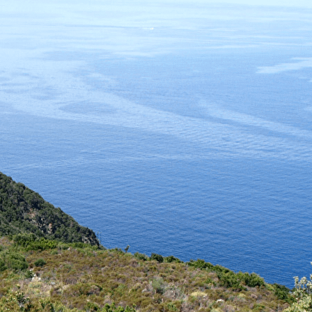
Exporter les lignes sélectionnées
Exporter toutes les colonnes
Exporter uniquement les colonnes affichées
Menu
Ajoutez un logo, un bouton, des réseaux sociaux
Cliquez pour éditer
ASSOCIATION PETRE SCRITTE
▴
▾
Présentation
Contact et infos pratiques
Adhésion
Liens
Nos publications
▴
▾
Rechercher, commander...
A Cronica : le journal de l'histoire du Cap Corse
Inventaires du patrimoine