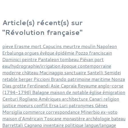
Article(s) récent(s) sur
"Révolution française"
pieve
Erasme
mort
Capucins
meurtre
moulin
Napoleon
Erbalunga
orgues
évêque
épidémie
Pozzo
franciscain
Dominici
peintre
Pantaleon
tombeau
Piévan
port
eau/hydrographie/irrigation
époque contemporraine
moderne
château
Macinaggio
sanctuaire
Santelli
Semidei
retable
berger
Piccioni
Brando
patrimoine
maritime
Nonza
Dias
grotte
Ferdinandi
Asie
Capraïa
Royaume anglo-corse
(1794-1796)
Balagne
maison de notable
église
émigration
Centuri
Rogliano
Amériques
architecture
Canari
religion
justice
moeurs
conflit
Ersa
Luri
patronymes
Gênes
Morsiglia
commerce
correspondance
Minerbio
ex-voto
maison d'Américain
Toscane
monastère
archéologie
bateau
Barrettali
Cagnano
inventaire
politique
langue/langage