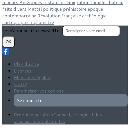
moeurs
Amériques
testament
émigration
familles
bateau
faits divers
Mattei
politique
préhistoire
époque
contemporraine
Révolution française
archéologie
cartographie / géomètre
Je m'abonne à la newsletter
OK
Plan du site
Licences
Mentions légales
CGUV
Paramétrer vos cookies
Se connecter
Propulsé par AssoConnect, le logiciel des
associations Culturelles