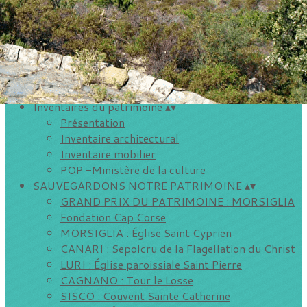
Storià é patrimoniu
Vie de l'association
▴
▾
Inscriptions aux sorties de Petre Scritte
Les visites de villages
Evénements extérieurs
AGENDA DU CAP
▴
▾
Inventaires du patrimoine
▴
▾
Présentation
Inventaire architectural
Inventaire mobilier
POP -Ministère de la culture
SAUVEGARDONS NOTRE PATRIMOINE
▴
▾
GRAND PRIX DU PATRIMOINE : MORSIGLIA
Fondation Cap Corse
MORSIGLIA : Église Saint Cyprien
CANARI : Sepolcru de la Flagellation du Christ
LURI : Église paroissiale Saint Pierre
CAGNANO : Tour le Losse
SISCO : Couvent Sainte Catherine