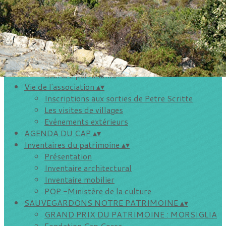
Adhésion
Liens
Nos publications
▴
▾
Rechercher, commander...
A Cronica : le journal de l'histoire du Cap Corse
Inventaires du patrimoine
Storià é patrimoniu
Vie de l'association
▴
▾
Inscriptions aux sorties de Petre Scritte
Les visites de villages
Evénements extérieurs
AGENDA DU CAP
▴
▾
Inventaires du patrimoine
▴
▾
Présentation
Inventaire architectural
Inventaire mobilier
POP -Ministère de la culture
SAUVEGARDONS NOTRE PATRIMOINE
▴
▾
GRAND PRIX DU PATRIMOINE : MORSIGLIA
Fondation Cap Corse