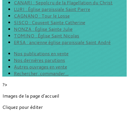
CANARI : Sepolcru de la Flagellation du Christ
LURI : Église paroissiale Saint Pierre
CAGNANO : Tour le Losse
SISCO : Couvent Sainte Catherine
NONZA : Église Sainte Julie
TOMINO : Église Saint Nicolas
ERSA : ancienne église paroissiale Saint André
Nos publications en vente
Nos dernières parutions
Autres ouvrages en vente
Rechercher, commander...
?>
Images de la page d'accueil
Cliquez pour éditer