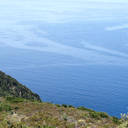
Exporter les lignes sélectionnées
Exporter toutes les colonnes
Exporter uniquement les colonnes affichées
Menu
<
>
Inscriptions aux sorties de Petre Scritte
Les visites de villages
Evénements extérieurs
Ajoutez un logo, un bouton, des réseaux sociaux
Cliquez pour éditer
ASSOCIATION PETRE SCRITTE
▴
▾
Présentation
Contact et infos pratiques